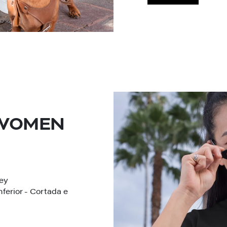
 WOMEN
sey
ferior - Cortada e
plesmente Fabul