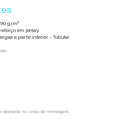
tes
2
190 g/m
 reforço em jersey
ngas e parte inferior - Tubular
odão
de desejada no corpo da mensagem.