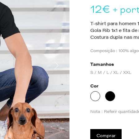
12€
+ por
T-shirt para homem 
Gola Rib 1x1 e fita de
Costura dupla nas ma
Composição : 100% alg
Tamanhos
Next
S / M / L / XL / XXL
Cor
Nota : Referir quantida
Comprar