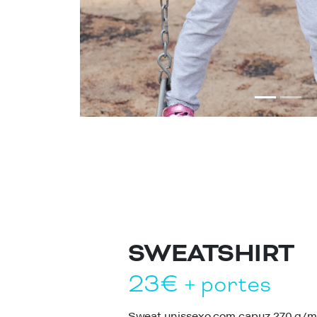
SWEATSHIRT
23€
+ portes
Sweat unissexo com capuz 270 g/