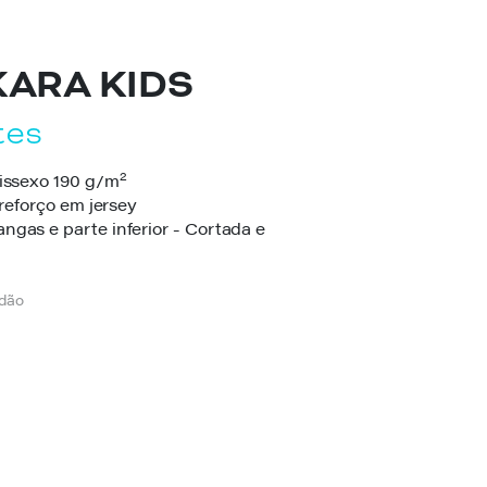
ARA KIDS
tes
2
nissexo 190 g/m
 reforço em jersey
ngas e parte inferior - Cortada e
odão