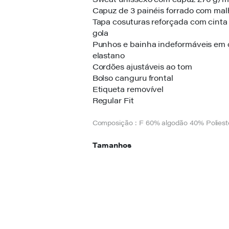
Capuz de 3 painéis forrado com malh
Tapa cosuturas reforçada com cinta 
gola
Punhos e bainha indeformáveis em 
elastano
Cordões ajustáveis ao tom
Bolso canguru frontal
Etiqueta removível
Regular Fit
Composição : F 60% algodão 40% Polies
Tamanhos
S / M / L / XL / XXL / XXXL
Cor
Nota : Referir quantidade desejada no c