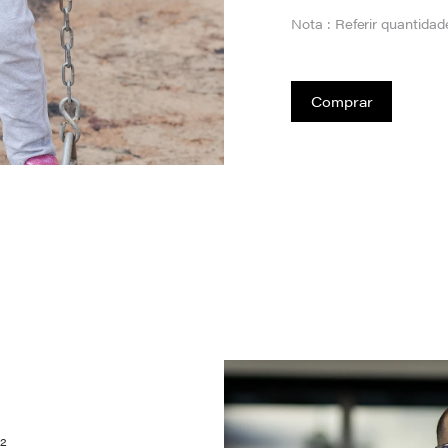
Nota : Referir quantida
Comprar
2
m