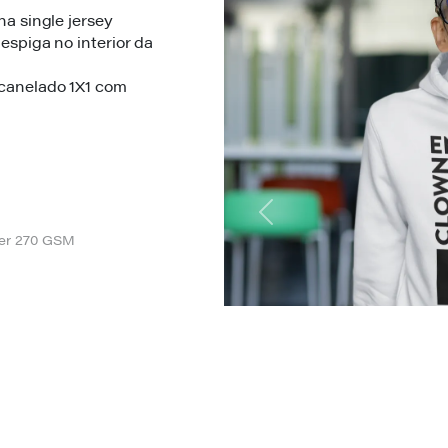
a single jersey
espiga no interior da
canelado 1X1 com
Previous
ter 270 GSM
orpo da mensagem.