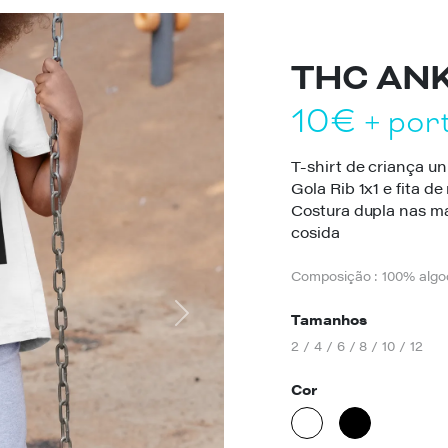
THC ANK
10€
+ por
T-shirt de criança u
Gola Rib 1x1 e fita de
Costura dupla nas ma
cosida
Composição : 100% alg
Tamanhos
Next
2 / 4 / 6 / 8 / 10 / 12
Cor