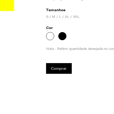
Tamanhos
S / M / L / XL / XXL
Cor
Nota : Referir quantidade desejada no c
Comprar