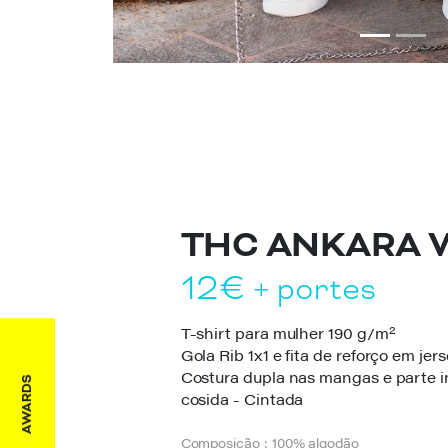
THC ANKARA
12€
+ portes
2
T-shirt para mulher 190 g/m
Gola Rib 1x1 e fita de reforço em jer
Costura dupla nas mangas e parte in
AWARDS
cosida - Cintada
Sim
Composição : 100% algodão